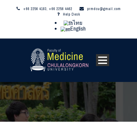
+66 2256 4183, +66 2256 4462
prmdcu@gmail.com
Help Desk
ไทย
English