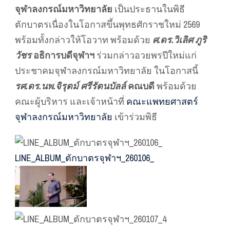
จุฬาลงกรณ์มหาวิทยาลัย
เป็นประธานในพิธี
ตักบาตรเนื่องในโอกาสขึ้นพุทธศักราชใหม่ 2569
พร้อมทั้งกล่าวให้โอวาท พร้อมด้วย
ศ.ดร.วิเลิศ ภูริ
วัชร
อธิการบดีจุฬาฯ
ร่วมกล่าวอวยพรปีใหม่แก่
ประชาคมจุฬาลงกรณ์มหาวิทยาลัย ในโอกาสนี้
รศ.ดร.นพ.จิรุตม์ ศรีรัตนบัลล์
คณบดี
พร้อมด้วย
คณะผู้บริหาร และเจ้าหน้าที่
คณะแพทยศาสตร์
จุฬาลงกรณ์มหาวิทยาลัย
เข้าร่วมพิธี
LINE_ALBUM_ตักบาตรจุฬาฯ_260106_