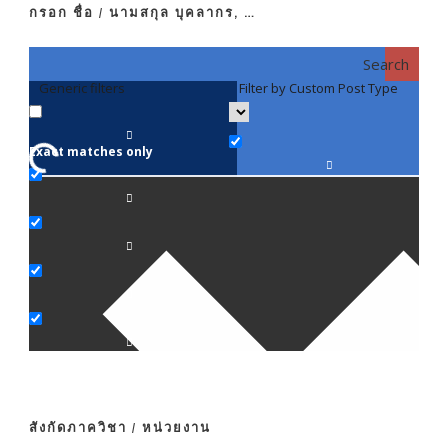
กรอก ชื่อ / นามสกุล บุคลากร, …
Search
Generic filters
Filter by Custom Post Type
F
Exact matches only
คณา
ภาค
ภาค
ภาค
ภาค
สังกัดภาควิชา / หน่วยงาน