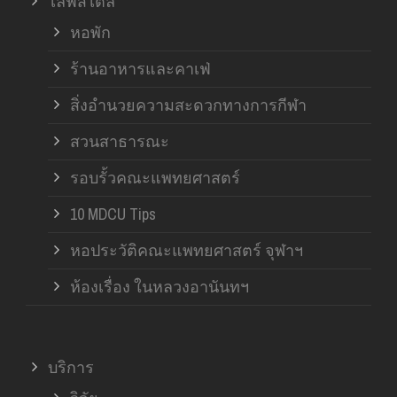
ไลฟ์สไตล์
หอพัก
ร้านอาหารและคาเฟ่
สิ่งอำนวยความสะดวกทางการกีฬา
สวนสาธารณะ
รอบรั้วคณะแพทยศาสตร์
10 MDCU Tips
หอประวัติคณะแพทยศาสตร์ จุฬาฯ
ห้องเรื่อง ในหลวงอานันทฯ
บริการ