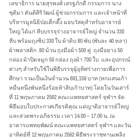
เลขาธิการ นายสุรพงศ์ เสรฐภักดี กรรมการ นาง
ชุติมา ตันติศิริวัฒน์ ผู้ช่วยกรรมการ และเจ้าหน้าที่
บริหารมูลนิธิป่อเต็กตึ๊ง มอบวัสดุสำหรับอาจารย์
ใหญ่ ได้แก่ หีบบรรจุร่างอาจารย์ใหญ่ จำนวน 330
หีบ พร้อมถุงซิป 330 ใบ ผ้าดิบ 80 พับ (พับละ 40 หลา)
ผ้าพลาสติก 80 ม้วน ถุงมือผ้า 500 คู่ ถุงมือยาง 50
กล่อง ผ้าปิดจมูก 50 กล่อง ถุงผ้า 700 ใบ และอุปกรณ์
ต่างๆ สำหรับใช้ในพิธีบรรจุผู้อุทิศร่างกายเพื่อการ
ศึกษา รวมเป็นเงินจำนวน 691,159 บาท (หกแสนเก้า
หมื่นหนึ่งพันหนึ่งร้อยห้าสิบเก้าบาท) โดยในวันเสาร์
ที่ 11 พฤษภาคม 2562 คณะแพทยศาสตร์ จุฬาฯ จัด
พิธีมอบใบประกาศเกียรติคุณ แด่ญาติอาจารย์ใหญ่
และสวดพระอภิธรรม เวลา 14.00 – 17.00 น. ณ
อาคารแพทยพัฒน์ คณะแพทยศาสตร์ จุฬาฯ และวัน
อาทิตย์ที่ 12 พฤษภาคม 2562 พิธีพระราชทานเพลิง