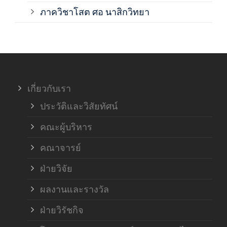
ภาค
ภาควิชาโสต ศอ นาสิกวิทยา
ภาค
ภาค
เกี่ยวกับเรา
ฝ่า
ประวัติและวิสัยทัศน์
คณะผู้บริหาร
คณาจารย์
ฝ่ายวิจัย
ผลงานและรางวัล
ฝ่ายวิรัชกิจ