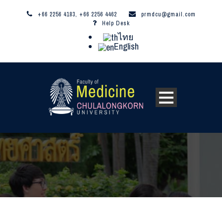
+66 2256 4183, +66 2256 4462
prmdcu@gmail.com
Help Desk
ไทย
English