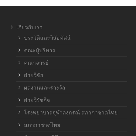
ภาค
เกี่ยวกับเรา
ฝ่า
ประวัติและวิสัยทัศน์
คณะผู้บริหาร
คณาจารย์
ฝ่ายวิจัย
ผลงานและรางวัล
ฝ่ายวิรัชกิจ
โรงพยาบาลจุฬาลงกรณ์ สภากาชาดไทย
สภากาชาดไทย