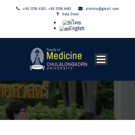
+66 2256 4183, +66 2256 4462
prmdcu@gmail.com
Help Desk
ไทย
English