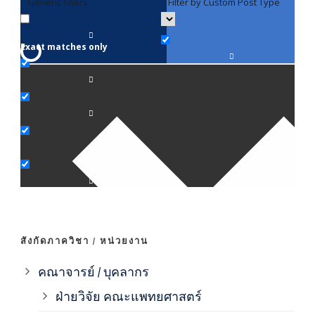
Generic filters
Filter by Custom Post Type
F
Exact matches only
คณา
ภาค
ภาค
ภาค
ภาค
สังกัดภาควิชา / หน่วยงาน
ภาค
คณาจารย์ / บุคลากร
ฝ่ายวิจัย คณะแพทยศาสตร์
ภาค