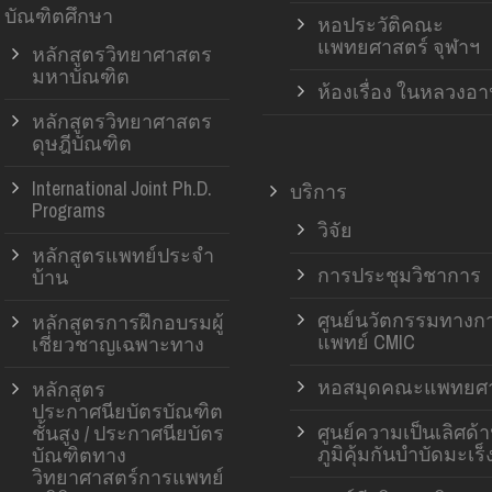
บัณฑิตศึกษา
หอประวัติคณะ
แพทยศาสตร์ จุฬาฯ
หลักสูตรวิทยาศาสตร
มหาบัณฑิต
ห้องเรื่อง ในหลวงอ
หลักสูตรวิทยาศาสตร
ดุษฎีบัณฑิต
International Joint Ph.D.
บริการ
Programs
วิจัย
หลักสูตรแพทย์ประจำ
การประชุมวิชาการ
บ้าน
ศูนย์นวัตกรรมทางก
หลักสูตรการฝึกอบรมผู้
แพทย์ CMIC
เชี่ยวชาญเฉพาะทาง
หอสมุดคณะแพทยศา
หลักสูตร
ประกาศนียบัตรบัณฑิต
ศูนย์ความเป็นเลิศด้
ชั้นสูง / ประกาศนียบัตร
ภูมิคุ้มกันบำบัดมะเร็
บัณฑิตทาง
วิทยาศาสตร์การแพทย์