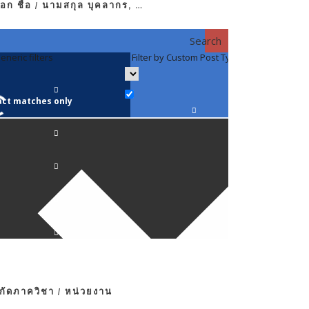
อก ชื่อ / นามสกุล บุคลากร, …
Search
eneric filters
Filter by Custom Post Type
Filter by 
act matches only
คณาจารย์ / 
ภาควิชากาย
ภาควิชากุม
ภาควิชาจักษ
ภาควิชาจิตเ
งกัดภาควิชา / หน่วยงาน