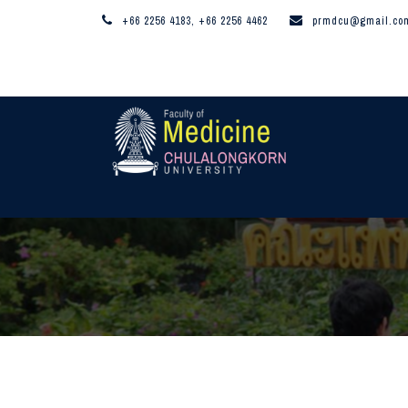
+66 2256 4183, +66 2256 4462
prmdcu@gmail.co