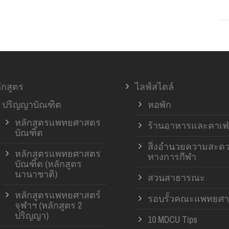
ักสูตร
ไลฟ์สไตล์
ปริญญาบัณฑิต
หอพัก
หลักสูตรแพทยศาสตร
ร้านอาหารและคาเฟ่
บัณฑิต
สิ่งอำนวยความสะด
หลักสูตรแพทยศาสตร
ทางการกีฬา
บัณฑิต (หลักสูตร
นานาชาติ)
สวนสาธารณะ
หลักสูตรแพทยศาสตร์
รอบรั้วคณะแพทยศา
จุฬาฯ (หลักสูตร 2
ปริญญา)
10 MDCU Tips