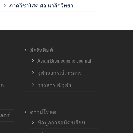
ภาควิชาโสต ศอ นาสิกวิทยา
ภาควิชาออร์โ
ภาควิชาอายุ
สื่อสิ่งพิมพ์
ฝ่ายวิจัย ค
Asian Biomedicine Journal
จุฬาลงกรณ์เวชสาร
วก
วารสาร ฬ.จุฬา
ดาวน์โหลด
สตร์
ข้อมูลการสมัครเรียน