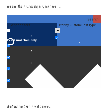
กรอก ชื่อ / นามสกุล บุคลากร, …
Search
Generic filters
Filter by Custom Post Type
F
Exact matches only
คณา
ภาค
ภาค
ภาค
ภาค
สังกัดภาควิชา / หน่วยงาน