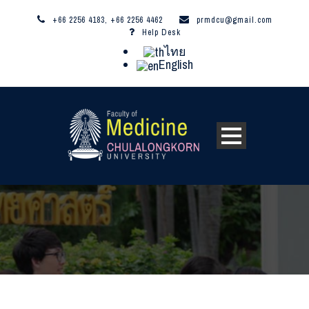
+66 2256 4183, +66 2256 4462
prmdcu@gmail.com
Help Desk
ไทย
English