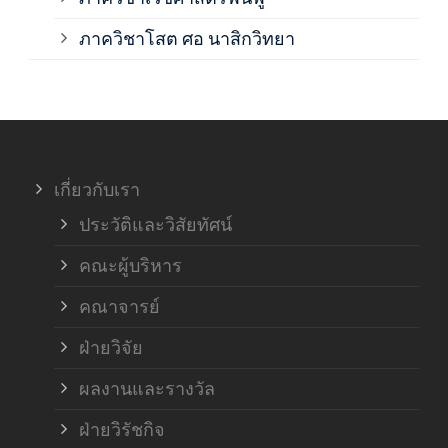
ภาค
ภาควิชาโสต ศอ นาสิกวิทยา
ภาค
ภาค
เกี่ยวกับเรา
ฝ่า
ประวัติและวิสัยทัศน์
คณะผู้บริหาร
คณาจารย์
ฝ่ายวิจัย
ผลงานและรางวัล
ฝ่ายวิรัชกิจ