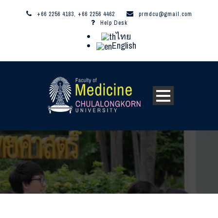
+66 2256 4183, +66 2256 4462
prmdcu@gmail.com
Help Desk
ไทย
English