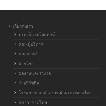
ภาค
ภาค
เกี่ยวกับเรา
ฝ่า
ประวัติและวิสัยทัศน์
คณะผู้บริหาร
คณาจารย์
ฝ่ายวิจัย
ผลงานและรางวัล
ฝ่ายวิรัชกิจ
โรงพยาบาลจุฬาลงกรณ์ สภากาชาดไทย
สภากาชาดไทย