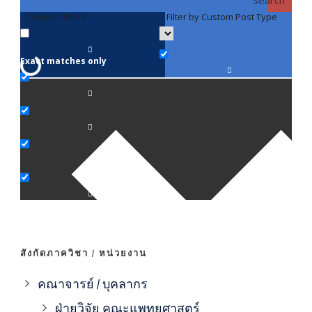
Generic filters
Filter by Custom Post Type
F
Exact matches only
คณา
ภาค
ภาค
ภาค
ภาค
สังกัดภาควิชา / หน่วยงาน
ภาค
คณาจารย์ / บุคลากร
ฝ่ายวิจัย คณะแพทยศาสตร์