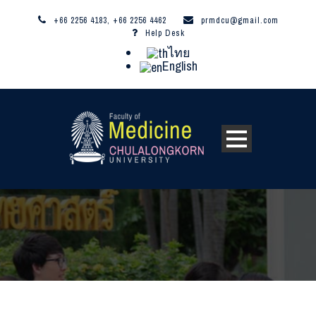
+66 2256 4183, +66 2256 4462
prmdcu@gmail.com
Help Desk
ไทย
English