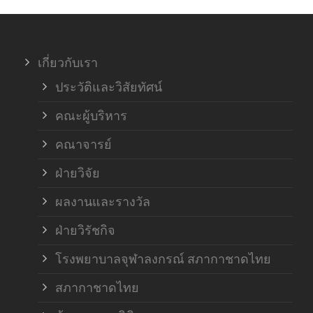
ภาค
เกี่ยวกับเรา
ฝ่า
ประวัติและวิสัยทัศน์
คณะผู้บริหาร
คณาจารย์
ฝ่ายวิจัย
ผลงานและรางวัล
ฝ่ายวิรัชกิจ
โรงพยาบาลจุฬาลงกรณ์ สภากาชาดไทย
สภากาชาดไทย