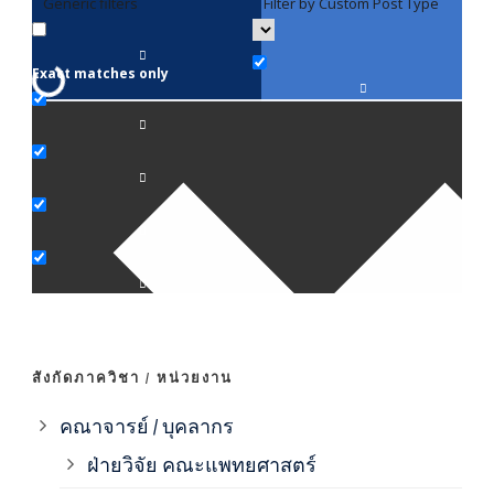
Generic filters
Filter by Custom Post Type
F
Exact matches only
คณา
ภาค
ภาค
ภาค
ภาค
สังกัดภาควิชา / หน่วยงาน
ภาค
คณาจารย์ / บุคลากร
ฝ่ายวิจัย คณะแพทยศาสตร์
ภาค