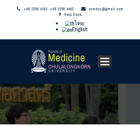
+66 2256 4183, +66 2256 4462
prmdcu@gmail.com
Help Desk
ไทย
English