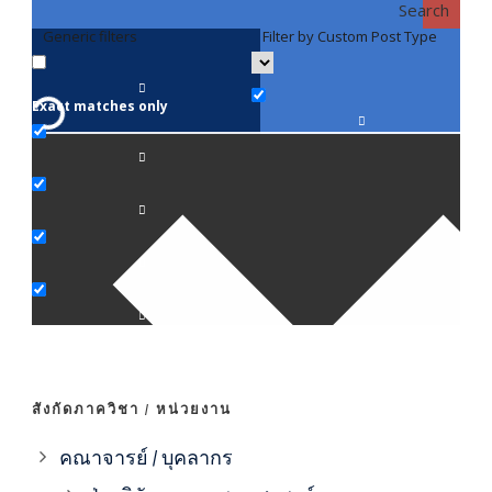
Search
Generic filters
Filter by Custom Post Type
F
Exact matches only
คณา
ภาค
ภาค
ภาค
ภาค
สังกัดภาควิชา / หน่วยงาน
ภาค
คณาจารย์ / บุคลากร