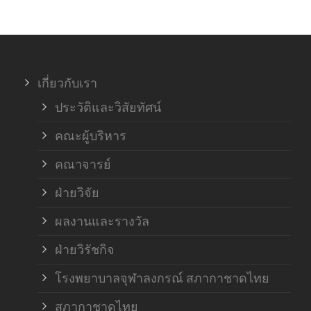
ภาค
ภาค
เกี่ยวกับเรา
ฝ่า
ประวัติและวิสัยทัศน์
คณะผู้บริหาร
คณาจารย์
ฝ่ายวิจัย
ผลงานและรางวัล
ฝ่ายวิรัชกิจ
โรงพยาบาลจุฬาลงกรณ์ สภากาชาดไทย
สภากาชาดไทย