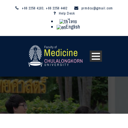
+66 2256 4183, +66 2256 4462
prmdcu@gmail.com
Help Desk
ไทย
English