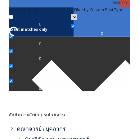
Search
Generic filters
Filter by Custom Post Type
F
Exact matches only
คณา
ภาค
ภาค
ภาค
ภาค
สังกัดภาควิชา / หน่วยงาน
ภาค
คณาจารย์ / บุคลากร