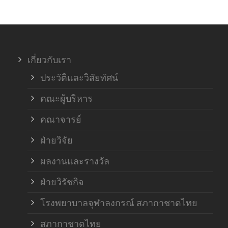
ภาค
ภาค
เกี่ยวกับเรา
ฝ่า
ประวัติและวิสัยทัศน์
คณะผู้บริหาร
คณาจารย์
ฝ่ายวิจัย
ผลงานและรางวัล
ฝ่ายวิรัชกิจ
โรงพยาบาลจุฬาลงกรณ์ สภากาชาดไทย
สภากาชาดไทย