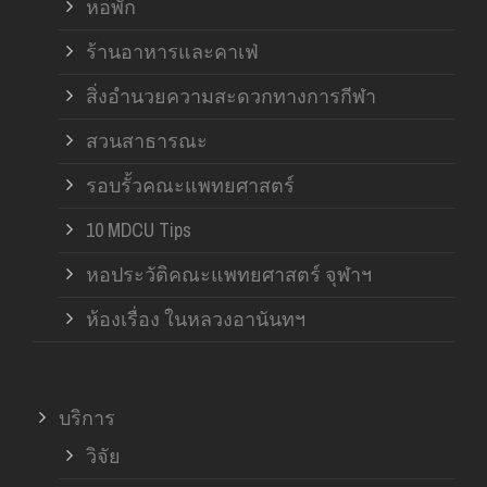
หอพัก
ร้านอาหารและคาเฟ่
สิ่งอำนวยความสะดวกทางการกีฬา
สวนสาธารณะ
รอบรั้วคณะแพทยศาสตร์
10 MDCU Tips
หอประวัติคณะแพทยศาสตร์ จุฬาฯ
ห้องเรื่อง ในหลวงอานันทฯ
บริการ
วิจัย