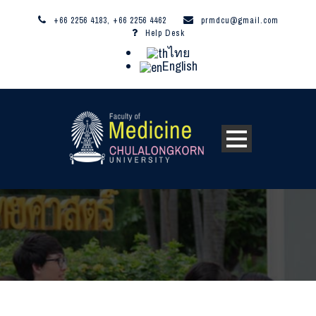
+66 2256 4183, +66 2256 4462
prmdcu@gmail.com
Help Desk
ไทย
English