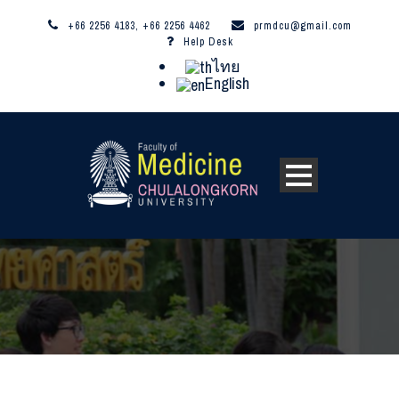
+66 2256 4183, +66 2256 4462
prmdcu@gmail.com
Help Desk
ไทย
English