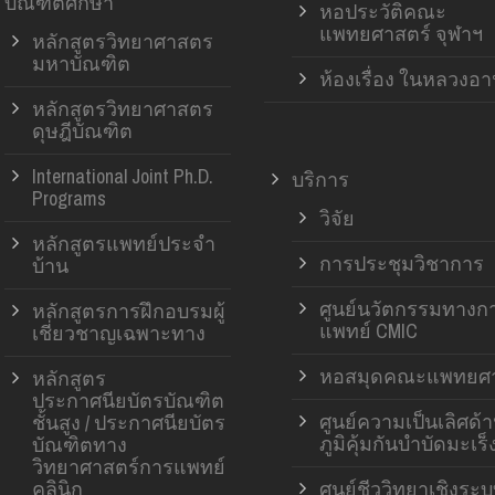
บัณฑิตศึกษา
หอประวัติคณะ
แพทยศาสตร์ จุฬาฯ
หลักสูตรวิทยาศาสตร
มหาบัณฑิต
ห้องเรื่อง ในหลวงอ
หลักสูตรวิทยาศาสตร
ดุษฎีบัณฑิต
International Joint Ph.D.
บริการ
Programs
วิจัย
หลักสูตรแพทย์ประจำ
การประชุมวิชาการ
บ้าน
ศูนย์นวัตกรรมทางก
หลักสูตรการฝึกอบรมผู้
แพทย์ CMIC
เชี่ยวชาญเฉพาะทาง
หอสมุดคณะแพทยศา
หลักสูตร
ประกาศนียบัตรบัณฑิต
ศูนย์ความเป็นเลิศด้
ชั้นสูง / ประกาศนียบัตร
ภูมิคุ้มกันบำบัดมะเร็
บัณฑิตทาง
วิทยาศาสตร์การแพทย์
คลินิก
ศูนย์ชีววิทยาเชิงระ