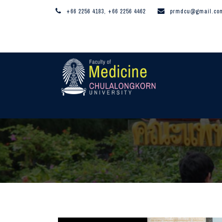
+66 2256 4183, +66 2256 4462
prmdcu@gmail.co