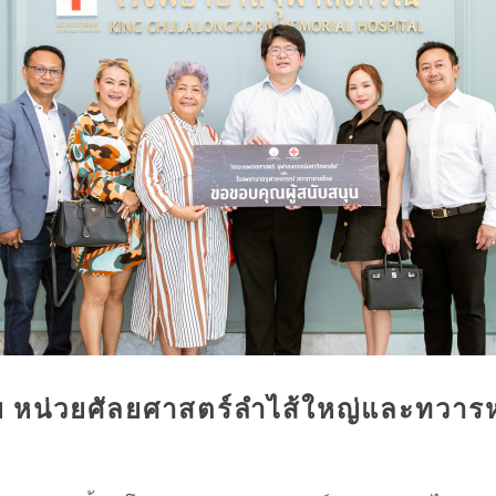
ิจัย หน่วยศัลยศาสตร์ลำไส้ใหญ่และทว