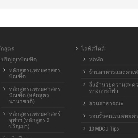
ักสูตร
ไลฟ์สไตล์
ปริญญาบัณฑิต
หอพัก
หลักสูตรแพทยศาสตร
ร้านอาหารและคาเฟ่
บัณฑิต
สิ่งอำนวยความสะด
หลักสูตรแพทยศาสตร
ทางการกีฬา
บัณฑิต (หลักสูตร
นานาชาติ)
สวนสาธารณะ
หลักสูตรแพทยศาสตร์
รอบรั้วคณะแพทยศา
จุฬาฯ (หลักสูตร 2
ปริญญา)
10 MDCU Tips