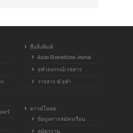
สื่อสิ่งพิมพ์
Asian Biomedicine Journal
จุฬาลงกรณ์เวชสาร
วก
วารสาร ฬ.จุฬา
ดาวน์โหลด
สตร์
ข้อมูลการสมัครเรียน
สมัครงาน