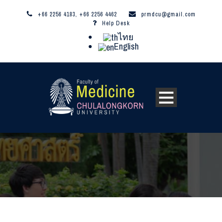
+66 2256 4183, +66 2256 4462
prmdcu@gmail.com
Help Desk
ไทย
English