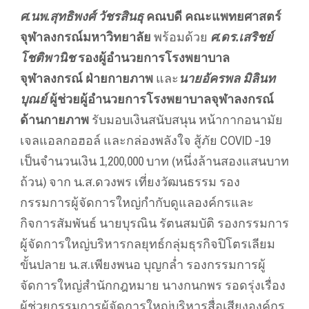
ศ.นพ.สุทธิพงศ์ วัชรสินธุ
คณบดี คณะแพทยศาสตร์
จุฬาลงกรณ์มหาวิทยาลัย
พร้อมด้วย
ศ.ดร.เสริชย์
โชติพานิช
รองผู้อำนวยการโรงพยาบาล
จุฬาลงกรณ์ ฝ่ายกายภาพ
และ
นายอัครพล มิลินท
บุณย์
ผู้ช่วยผู้อำนวยการโรงพยาบาลจุฬาลงกรณ์
ด้านกายภาพ
รับมอบเงินสนับสนุน หน้ากากอนามัย
เจลแอลกอฮอล์ และกล่องพลังใจ สู้ภัย COVID -19
เป็นจำนวนเงิน 1,200,000 บาท (หนึ่งล้านสองแสนบาท
ถ้วน) จาก น.ส.ดวงพร เที่ยงวัฒนธรรม รอง
กรรมการผู้จัดการใหญ่กำกับดูแลองค์กรและ
กิจการสัมพันธ์ นายบุรณิน รัตนสมบัติ รองกรรมการ
ผู้จัดการใหญ่บริหารกลยุทธ์กลุ่มธุรกิจปิโตรเลียม
ขั้นปลาย น.ส.เพียงพนอ บุญกล่ำ รองกรรมการผู้
จัดการใหญ่สำนักกฎหมาย นางกนกพร รอดรุ่งเรื่อง
ผู้ช่วยกรรมการผู้จัดการใหญ่บริหารสื่อเสียงองค์กร