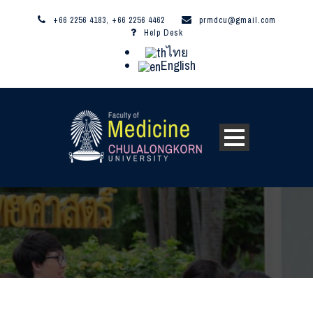
+66 2256 4183, +66 2256 4462
prmdcu@gmail.com
Help Desk
ไทย
English