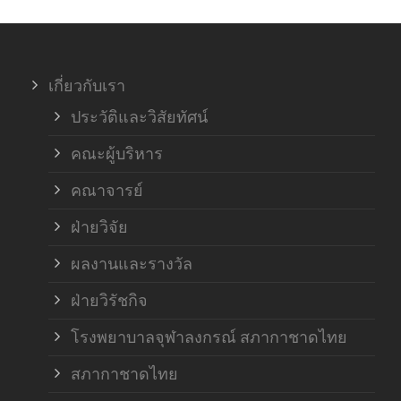
ภาค
เกี่ยวกับเรา
ฝ่า
ประวัติและวิสัยทัศน์
คณะผู้บริหาร
คณาจารย์
ฝ่ายวิจัย
ผลงานและรางวัล
ฝ่ายวิรัชกิจ
โรงพยาบาลจุฬาลงกรณ์ สภากาชาดไทย
สภากาชาดไทย