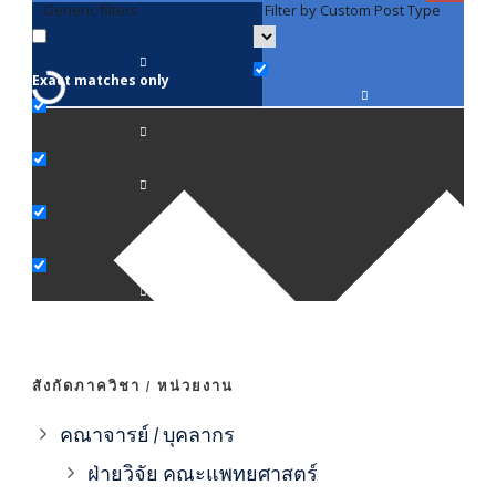
Generic filters
Filter by Custom Post Type
F
Exact matches only
คณา
ภาค
ภาค
ภาค
ภาค
สังกัดภาควิชา / หน่วยงาน
ภาค
คณาจารย์ / บุคลากร
ฝ่ายวิจัย คณะแพทยศาสตร์