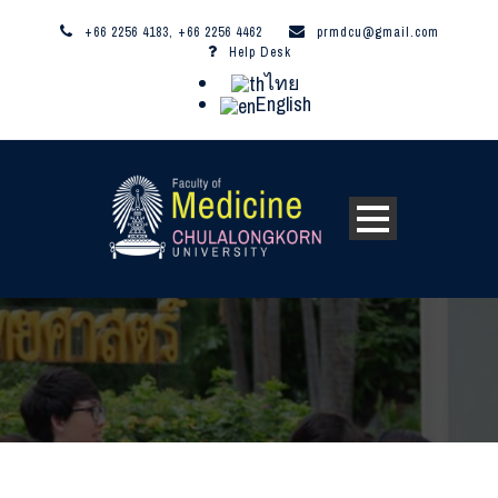
+66 2256 4183, +66 2256 4462
prmdcu@gmail.com
Help Desk
ไทย
English