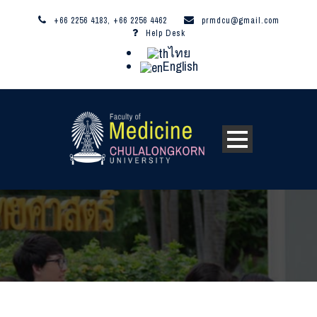
+66 2256 4183, +66 2256 4462
prmdcu@gmail.com
Help Desk
ไทย
English