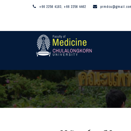
+66 2256 4183, +66 2256 4462
prmdcu@gmail.co