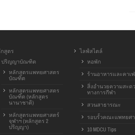
ักสูตร
ไลฟ์สไตล์
ปริญญาบัณฑิต
หอพัก
หลักสูตรแพทยศาสตร
ร้านอาหารและคาเฟ่
บัณฑิต
สิ่งอำนวยความสะด
หลักสูตรแพทยศาสตร
ทางการกีฬา
บัณฑิต (หลักสูตร
นานาชาติ)
สวนสาธารณะ
หลักสูตรแพทยศาสตร์
รอบรั้วคณะแพทยศา
จุฬาฯ (หลักสูตร 2
ปริญญา)
10 MDCU Tips