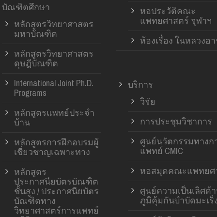
บัณฑิตศึกษา
หอประวัติคณะ
แพทยศาสตร์ จุฬาฯ
หลักสูตรวิทยาศาสตร
มหาบัณฑิต
ห้องเรื่อง ในหลวงอ
หลักสูตรวิทยาศาสตร
ดุษฎีบัณฑิต
International Joint Ph.D.
บริการ
Programs
วิจัย
หลักสูตรแพทย์ประจำ
การประชุมวิชาการ
บ้าน
ศูนย์นวัตกรรมทางก
หลักสูตรการฝึกอบรมผู้
แพทย์ CMIC
เชี่ยวชาญเฉพาะทาง
หอสมุดคณะแพทยศา
หลักสูตร
ประกาศนียบัตรบัณฑิต
ศูนย์ความเป็นเลิศด้
ชั้นสูง / ประกาศนียบัตร
ภูมิคุ้มกันบำบัดมะเร็
บัณฑิตทาง
วิทยาศาสตร์การแพทย์