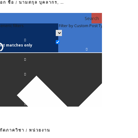
อก ชื่อ / นามสกุล บุคลากร, …
Search
eneric filters
Filter by Custom Post Type
Filter by 
act matches only
คณาจารย์ / 
ภาควิชากาย
ภาควิชากุม
ภาควิชาจักษ
ภาควิชาจิตเ
งกัดภาควิชา / หน่วยงาน