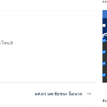
กร
G
Ex
5 โซน B
ผศ.ดร.นพ.ชัยชนะ นิ่มนวล
สั