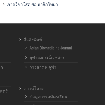
ภาควิชาโสต ศอ นาสิกวิทยา
ภาควิชาออร์โ
ภาควิชาอายุ
สื่อสิ่งพิมพ์
ฝ่ายวิจัย ค
Asian Biomedicine Journal
จุฬาลงกรณ์เวชสาร
วก
วารสาร ฬ.จุฬา
ดาวน์โหลด
สตร์
ข้อมูลการสมัครเรียน