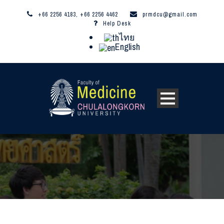
+66 2256 4183, +66 2256 4462
prmdcu@gmail.com
Help Desk
ไทย
English