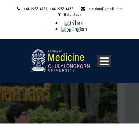
+66 2256 4183, +66 2256 4462
prmdcu@gmail.com
Help Desk
ไทย
English