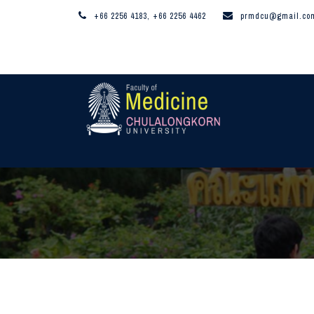
+66 2256 4183, +66 2256 4462
prmdcu@gmail.co