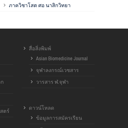
ภาควิชาโสต ศอ นาสิกวิทยา
ภาควิชาออร์โ
ภาควิชาอายุ
สื่อสิ่งพิมพ์
ฝ่ายวิจัย ค
Asian Biomedicine Journal
จุฬาลงกรณ์เวชสาร
วก
วารสาร ฬ.จุฬา
ดาวน์โหลด
สตร์
ข้อมูลการสมัครเรียน