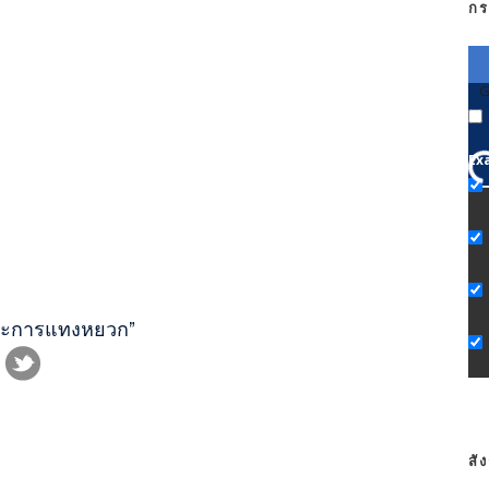
กร
G
Ex
ิลปะการแทงหยวก”
สั