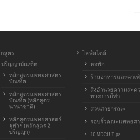
ักสูตร
ไลฟ์สไตล์
ปริญญาบัณฑิต
หอพัก
หลักสูตรแพทยศาสตร
ร้านอาหารและคาเฟ่
บัณฑิต
สิ่งอำนวยความสะด
หลักสูตรแพทยศาสตร
ทางการกีฬา
บัณฑิต (หลักสูตร
นานาชาติ)
สวนสาธารณะ
หลักสูตรแพทยศาสตร์
รอบรั้วคณะแพทยศา
จุฬาฯ (หลักสูตร 2
ปริญญา)
10 MDCU Tips