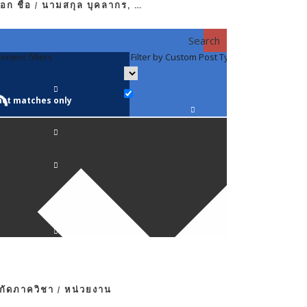
อก ชื่อ / นามสกุล บุคลากร, …
Search
eneric filters
Filter by Custom Post Type
Filter by 
act matches only
คณาจารย์ / 
ภาควิชากาย
ภาควิชากุม
ภาควิชาจักษ
ภาควิชาจิตเ
งกัดภาควิชา / หน่วยงาน