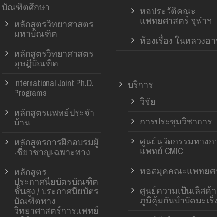
บัณฑิตศึกษา
หอประวัติคณะ
แพทยศาสตร์ จุฬาฯ
หลักสูตรวิทยาศาสตร
มหาบัณฑิต
ห้องเรื่อง ในหลวงอ
หลักสูตรวิทยาศาสตร
ดุษฎีบัณฑิต
International Joint Ph.D.
บริการ
Programs
วิจัย
หลักสูตรแพทย์ประจำ
การประชุมวิชาการ
บ้าน
ศูนย์นวัตกรรมทางก
หลักสูตรการฝึกอบรมผู้
แพทย์ CMIC
เชี่ยวชาญเฉพาะทาง
หอสมุดคณะแพทยศา
หลักสูตร
ประกาศนียบัตรบัณฑิต
ศูนย์ความเป็นเลิศด้
ชั้นสูง / ประกาศนียบัตร
ภูมิคุ้มกันบำบัดมะเร็
บัณฑิตทาง
วิทยาศาสตร์การแพทย์