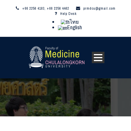
+66 2256 4183, +66 2256 4462
prmdcu@gmail.com
Help Desk
ไทย
English