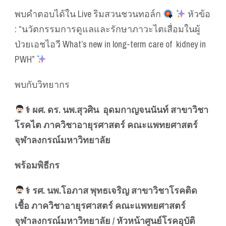
พบคำตอบได้ใน Live ริมสวนชวนทอล์ก
หัวข้อ
: “นวัตกรรมการดูแลและรักษาภาวะไตเสื่อมในผู้
ป่วยเอชไอวี What’s new in long-term care of kidney in
PWH”
พบกับวิทยากร
‍⚕️ ผศ. ดร. นพ.สุวศิน อุดมกาญจนนันท์ สาขาวิชา
โรคไต ภาควิชาอายุรศาสตร์ คณะแพทยศาสตร์
จุฬาลงกรณ์มหาวิทยาลัย
พร้อมพิธีกร
‍⚕️ รศ. นพ.โอภาส พุทธเจริญ สาขาวิชาโรคติด
เชื้อ ภาควิชาอายุรศาสตร์ คณะแพทยศาสตร์
จุฬาลงกรณ์มหาวิทยาลัย / หัวหน้าศูนย์โรคอุบัติ