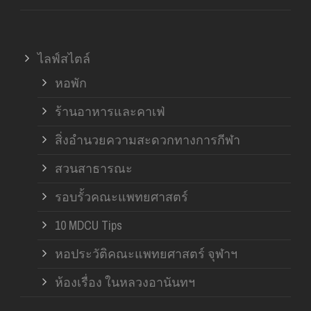
ไลฟ์สไตล์
หอพัก
ร้านอาหารและคาเฟ่
สิ่งอำนวยความสะดวกทางการกีฬา
สวนสาธารณะ
รอบรั้วคณะแพทยศาสตร์
10 MDCU Tips
หอประวัติคณะแพทยศาสตร์ จุฬาฯ
ห้องเรื่อง ในหลวงอานันทฯ