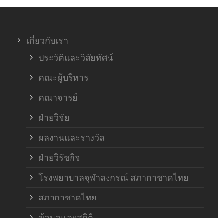
ภาค
เกี่ยวกับเรา
ฝ่า
ประวัติและวิสัยทัศน์
คณะผู้บริหาร
คณาจารย์
ฝ่ายวิจัย
ผลงานและรางวัล
ฝ่ายวิรัชกิจ
โรงพยาบาลจุฬาลงกรณ์ สภากาชาดไทย
สภากาชาดไทย
ข้อมูลและสถิติ