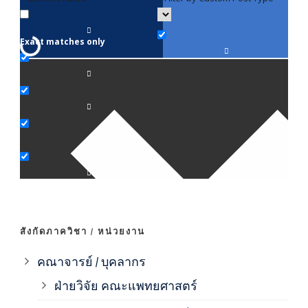
Exact matches only
คณา
ภาค
ภาค
ภาค
ภาค
สังกัดภาควิชา / หน่วยงาน
ภาค
คณาจารย์ / บุคลากร
ฝ่ายวิจัย คณะแพทยศาสตร์
ภาค