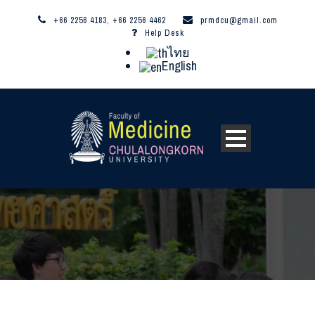
+66 2256 4183, +66 2256 4462
prmdcu@gmail.com
Help Desk
ไทย
English