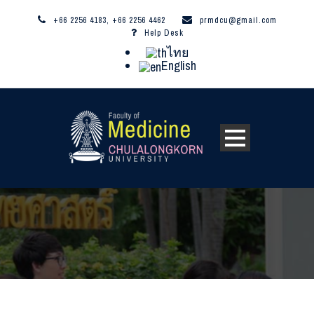
+66 2256 4183, +66 2256 4462
prmdcu@gmail.com
Help Desk
ไทย
English