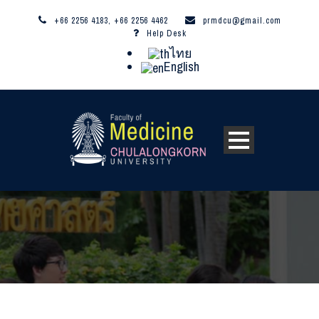
+66 2256 4183, +66 2256 4462
prmdcu@gmail.com
Help Desk
ไทย
English