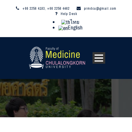
+66 2256 4183, +66 2256 4462
prmdcu@gmail.com
Help Desk
ไทย
English