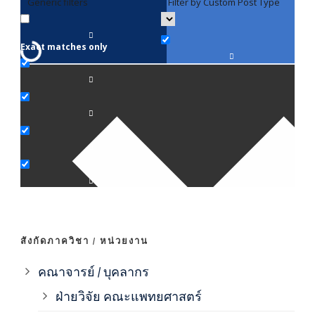
Generic filters
Filter by Custom Post Type
F
Exact matches only
คณา
ภาค
ภาค
ภาค
ภาค
สังกัดภาควิชา / หน่วยงาน
ภาค
คณาจารย์ / บุคลากร
ฝ่ายวิจัย คณะแพทยศาสตร์
ภาค