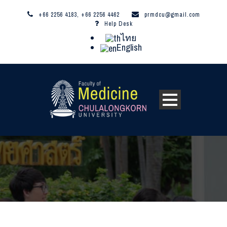
+66 2256 4183, +66 2256 4462
prmdcu@gmail.com
Help Desk
ไทย
English