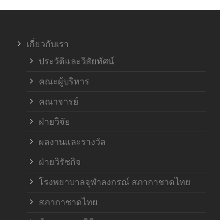
ภาค
เกี่ยวกับเรา
ฝ่า
ประวัติและวิสัยทัศน์
คณะผู้บริหาร
คณาจารย์
ฝ่ายวิจัย
ผลงานและรางวัล
ฝ่ายวิรัชกิจ
โรงพยาบาลจุฬาลงกรณ์ สภากาชาดไทย
สภากาชาดไทย