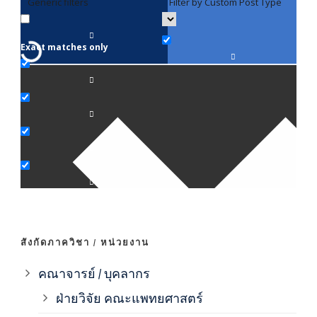
Generic filters
Filter by Custom Post Type
F
Exact matches only
คณา
ภาค
ภาค
ภาค
ภาค
สังกัดภาควิชา / หน่วยงาน
ภาค
คณาจารย์ / บุคลากร
ฝ่ายวิจัย คณะแพทยศาสตร์
ภาค