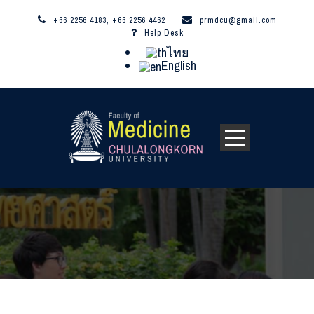
+66 2256 4183, +66 2256 4462
prmdcu@gmail.com
Help Desk
ไทย
English