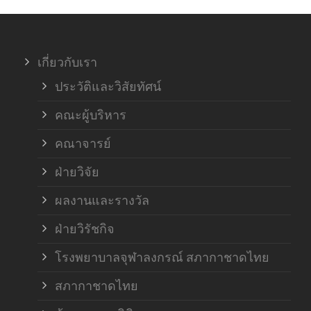
ภาค
เกี่ยวกับเรา
ฝ่า
ประวัติและวิสัยทัศน์
คณะผู้บริหาร
คณาจารย์
ฝ่ายวิจัย
ผลงานและรางวัล
ฝ่ายวิรัชกิจ
โรงพยาบาลจุฬาลงกรณ์ สภากาชาดไทย
สภากาชาดไทย