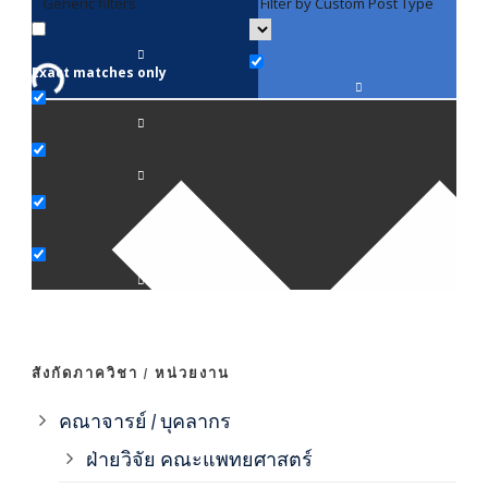
Generic filters
Filter by Custom Post Type
F
Exact matches only
คณา
ภาค
ภาค
ภาค
ภาค
สังกัดภาควิชา / หน่วยงาน
ภาค
คณาจารย์ / บุคลากร
ฝ่ายวิจัย คณะแพทยศาสตร์
ภาค