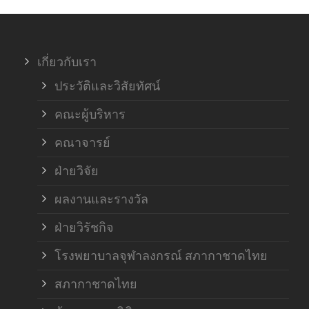
ภาค
เกี่ยวกับเรา
ฝ่า
ประวัติและวิสัยทัศน์
คณะผู้บริหาร
คณาจารย์
ฝ่ายวิจัย
ผลงานและรางวัล
ฝ่ายวิรัชกิจ
โรงพยาบาลจุฬาลงกรณ์ สภากาชาดไทย
สภากาชาดไทย