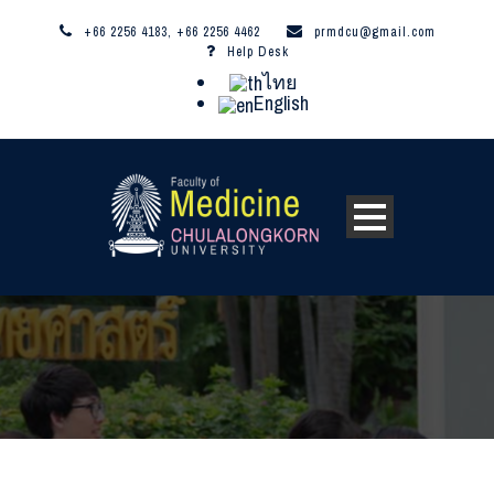
+66 2256 4183, +66 2256 4462
prmdcu@gmail.com
Help Desk
ไทย
English