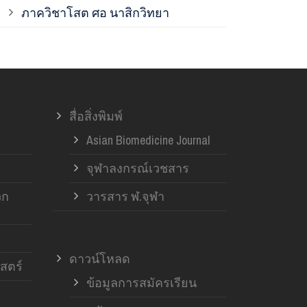
ภาควิชาโสต ศอ นาสิกวิทยา
ภาควิชาออร์โ
ภาควิชาอายุ
สื่อสิ่งพิมพ์
ฝ่ายวิจัย ค
Asian Biomedicine Journal
จุฬาลงกรณ์เวชสาร
วก
วารสาร ฬ.จุฬา
ดาวน์โหลด
สตร์
ข้อมูลการสมัครเรียน