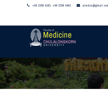
+66 2256 4183, +66 2256 4462
prmdcu@gmail.co