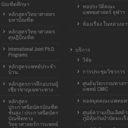
บัณฑิตศึกษา
หอประวัติคณะ
แพทยศาสตร์ จุฬาฯ
หลักสูตรวิทยาศาสตร
มหาบัณฑิต
ห้องเรื่อง ในหลวงอ
หลักสูตรวิทยาศาสตร
ดุษฎีบัณฑิต
International Joint Ph.D.
บริการ
Programs
วิจัย
หลักสูตรแพทย์ประจำ
การประชุมวิชาการ
บ้าน
ศูนย์นวัตกรรมทางก
หลักสูตรการฝึกอบรมผู้
แพทย์ CMIC
เชี่ยวชาญเฉพาะทาง
หอสมุดคณะแพทยศา
หลักสูตร
ประกาศนียบัตรบัณฑิต
ศูนย์ความเป็นเลิศด้
ชั้นสูง / ประกาศนียบัตร
ภูมิคุ้มกันบำบัดมะเร็
บัณฑิตทาง
วิทยาศาสตร์การแพทย์