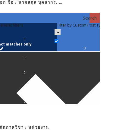
อก ชื่อ / นามสกุล บุคลากร, …
Search
eneric filters
Filter by Custom Post Type
Filter by 
act matches only
คณาจารย์ / 
ภาควิชากาย
ภาควิชากุม
ภาควิชาจักษ
ภาควิชาจิตเ
งกัดภาควิชา / หน่วยงาน