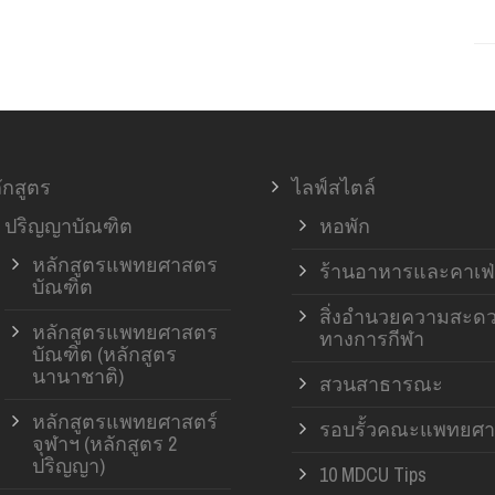
ักสูตร
ไลฟ์สไตล์
ปริญญาบัณฑิต
หอพัก
หลักสูตรแพทยศาสตร
ร้านอาหารและคาเฟ่
บัณฑิต
สิ่งอำนวยความสะด
หลักสูตรแพทยศาสตร
ทางการกีฬา
บัณฑิต (หลักสูตร
นานาชาติ)
สวนสาธารณะ
หลักสูตรแพทยศาสตร์
รอบรั้วคณะแพทยศา
จุฬาฯ (หลักสูตร 2
ปริญญา)
10 MDCU Tips