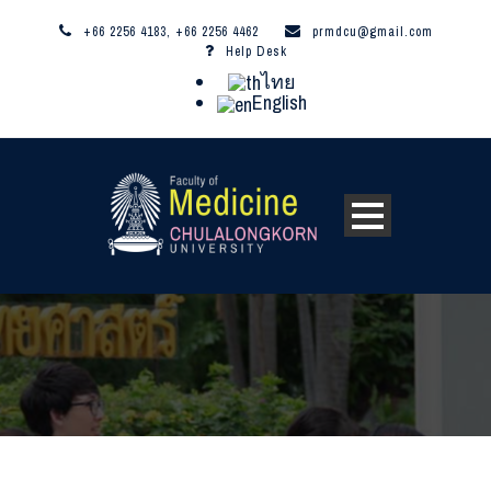
+66 2256 4183, +66 2256 4462
prmdcu@gmail.com
Help Desk
ไทย
English