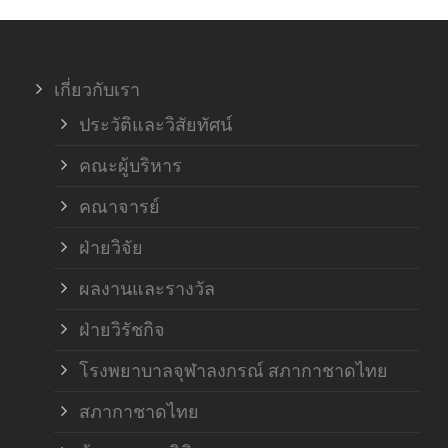
ภาค
เกี่ยวกับเรา
ฝ่า
ประวัติและวิสัยทัศน์
คณะผู้บริหาร
คณาจารย์
ฝ่ายวิจัย
ผลงานและรางวัล
ฝ่ายวิรัชกิจ
โรงพยาบาลจุฬาลงกรณ์ สภากาชาดไทย
สภากาชาดไทย