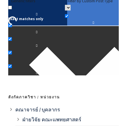
Generic filters
Filter by Custom Post Type
F
Exact matches only
คณา
ภาค
ภาค
ภาค
ภาค
สังกัดภาควิชา / หน่วยงาน
ภาค
คณาจารย์ / บุคลากร
ฝ่ายวิจัย คณะแพทยศาสตร์
ภาค