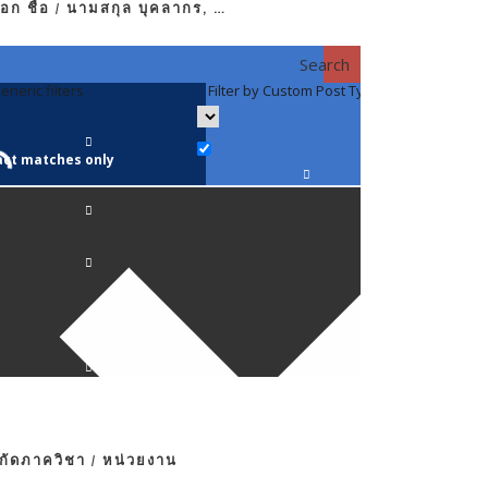
อก ชื่อ / นามสกุล บุคลากร, …
Search
eneric filters
Filter by Custom Post Type
Filter by 
act matches only
คณาจารย์ / 
ภาควิชากาย
ภาควิชากุม
ภาควิชาจักษ
ภาควิชาจิตเ
งกัดภาควิชา / หน่วยงาน