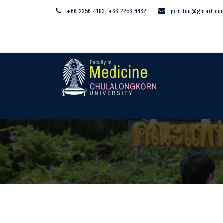
+66 2256 4183, +66 2256 4462
prmdcu@gmail.co