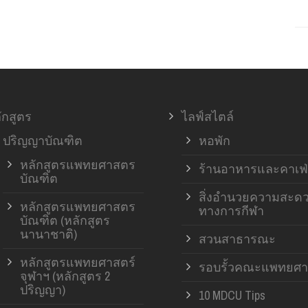
ักสูตร
ไลฟ์สไตล์
ปริญญาบัณฑิต
หอพัก
หลักสูตรแพทยศาสตร
ร้านอาหารและคาเฟ่
บัณฑิต
สิ่งอำนวยความสะด
หลักสูตรแพทยศาสตร
ทางการกีฬา
บัณฑิต (หลักสูตร
นานาชาติ)
สวนสาธารณะ
หลักสูตรแพทยศาสตร์
รอบรั้วคณะแพทยศา
จุฬาฯ (หลักสูตร 2
ปริญญา)
10 MDCU Tips