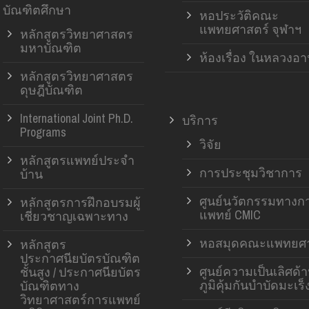
บัณฑิตศึกษา
หอประวัติคณะ
แพทยศาสตร์ จุฬาฯ
หลักสูตรวิทยาศาสตร
มหาบัณฑิต
ห้องเรื่อง ในหลวงอ
หลักสูตรวิทยาศาสตร
ดุษฎีบัณฑิต
International Joint Ph.D.
บริการ
Programs
วิจัย
หลักสูตรแพทย์ประจำ
การประชุมวิชาการ
บ้าน
ศูนย์นวัตกรรมทางก
หลักสูตรการฝึกอบรมผู้
แพทย์ CMIC
เชี่ยวชาญเฉพาะทาง
หอสมุดคณะแพทยศา
หลักสูตร
ประกาศนียบัตรบัณฑิต
ศูนย์ความเป็นเลิศด้
ชั้นสูง / ประกาศนียบัตร
ภูมิคุ้มกันบำบัดมะเร็
บัณฑิตทาง
วิทยาศาสตร์การแพทย์