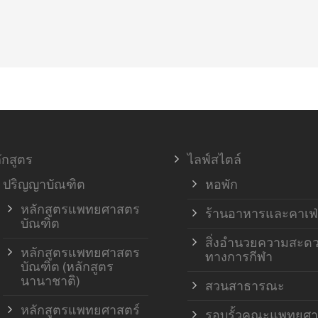
ักสูตร
ไลฟ์สไตล์
ปริญญาบัณฑิต
หอพัก
หลักสูตรแพทยศาสตร
ร้านอาหารและคาเฟ่
บัณฑิต
สิ่งอำนวยความสะด
หลักสูตรแพทยศาสตร
ทางการกีฬา
บัณฑิต (หลักสูตร
นานาชาติ)
สวนสาธารณะ
หลักสูตรแพทยศาสตร์
รอบรั้วคณะแพทยศา