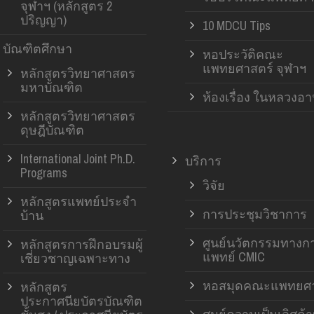
จุฬาฯ (หลักสูตร 2
ปริญญา)
10 MDCU Tips
บัณฑิตศึกษา
หอประวัติคณะ
แพทยศาสตร์ จุฬาฯ
หลักสูตรวิทยาศาสตร
มหาบัณฑิต
ห้องเรื่อง ในหลวงอ
หลักสูตรวิทยาศาสตร
ดุษฎีบัณฑิต
International Joint Ph.D.
บริการ
Programs
วิจัย
หลักสูตรแพทย์ประจำ
การประชุมวิชาการ
บ้าน
ศูนย์นวัตกรรมทางก
หลักสูตรการฝึกอบรมผู้
แพทย์ CMIC
เชี่ยวชาญเฉพาะทาง
หอสมุดคณะแพทยศา
หลักสูตร
ประกาศนียบัตรบัณฑิต