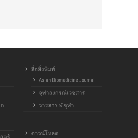
สื่อสิ่งพิมพ์
Asian Biomedicine Journal
จุฬาลงกรณ์เวชสาร
วก
วารสาร ฬ.จุฬา
ดาวน์โหลด
สตร์