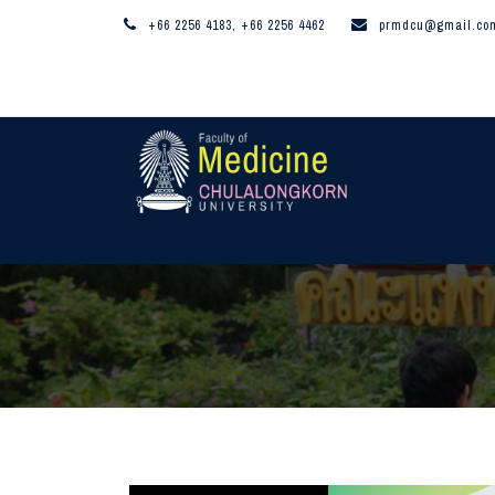
+66 2256 4183, +66 2256 4462
prmdcu@gmail.co