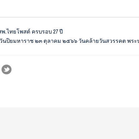
สพ.ไทยโพสต์ ครบรอบ 27 ปี
วันปิยมหาราช ๒๓ ตุลาคม ๒๕๖๖ วันคล้ายวันสวรรคต พระบา