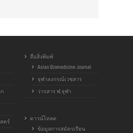
สื่อสิ่งพิมพ์
Asian Biomedicine Journal
จุฬาลงกรณ์เวชสาร
วก
วารสาร ฬ.จุฬา
ดาวน์โหลด
สตร์
ข้อมูลการสมัครเรียน