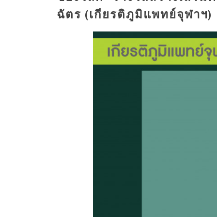
ฉัตร (เกียรติภูมิแพทย์จุฬาฯ)