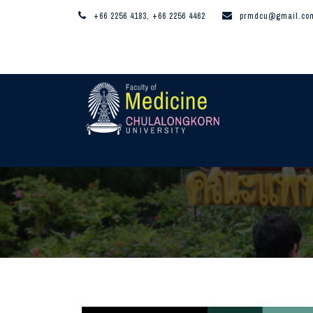
+66 2256 4183, +66 2256 4462
prmdcu@gmail.co