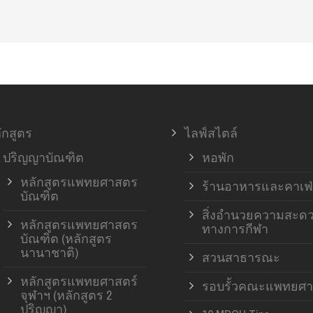
ักสูตร
ไลฟ์สไตล์
ปริญญาบัณฑิต
หอพัก
หลักสูตรแพทยศาสตร
ร้านอาหารและคาเฟ่
บัณฑิต
สิ่งอำนวยความสะด
หลักสูตรแพทยศาสตร
ทางการกีฬา
บัณฑิต (หลักสูตร
นานาชาติ)
สวนสาธารณะ
หลักสูตรแพทยศาสตร์
รอบรั้วคณะแพทยศา
จุฬาฯ (หลักสูตร 2
ปริญญา)