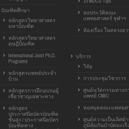
10 MDCU Tips
บัณฑิตศึกษา
หอประวัติคณะ
แพทยศาสตร์ จุฬาฯ
หลักสูตรวิทยาศาสตร
มหาบัณฑิต
ห้องเรื่อง ในหลวงอ
หลักสูตรวิทยาศาสตร
ดุษฎีบัณฑิต
International Joint Ph.D.
บริการ
Programs
วิจัย
หลักสูตรแพทย์ประจำ
การประชุมวิชาการ
บ้าน
ศูนย์นวัตกรรมทางก
หลักสูตรการฝึกอบรมผู้
แพทย์ CMIC
เชี่ยวชาญเฉพาะทาง
หอสมุดคณะแพทยศา
หลักสูตร
ประกาศนียบัตรบัณฑิต
ศูนย์ความเป็นเลิศด้
ชั้นสูง / ประกาศนียบัตร
ภูมิคุ้มกันบำบัดมะเร็
บัณฑิตทาง