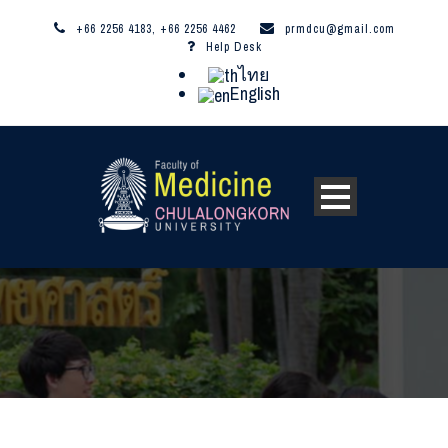
+66 2256 4183, +66 2256 4462
prmdcu@gmail.com
Help Desk
ไทย
English