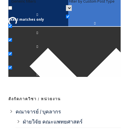
Generic filters
Filter by Custom Post Type
F
Exact matches only
คณา
ภาค
ภาค
ภาค
ภาค
สังกัดภาควิชา / หน่วยงาน
ภาค
คณาจารย์ / บุคลากร
ฝ่ายวิจัย คณะแพทยศาสตร์
ภาค