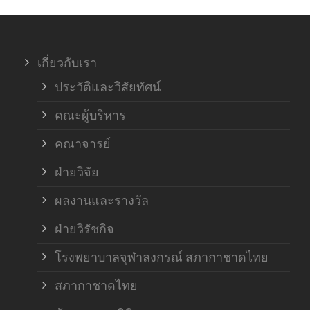
ภาค
เกี่ยวกับเรา
ฝ่า
ประวัติและวิสัยทัศน์
คณะผู้บริหาร
คณาจารย์
ฝ่ายวิจัย
ผลงานและรางวัล
ฝ่ายวิรัชกิจ
โรงพยาบาลจุฬาลงกรณ์ สภากาชาดไทย
สภากาชาดไทย