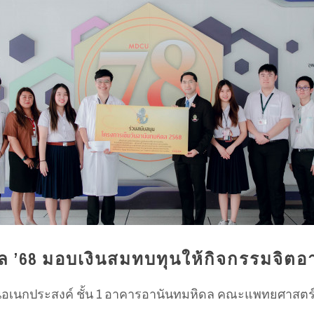
ล ’68 มอบเงินสมทบทุนให้กิจกรรมจิตอ
น.: ลานอเนกประสงค์ ชั้น 1 อาคารอานันทมหิดล คณะแพทยศาสต