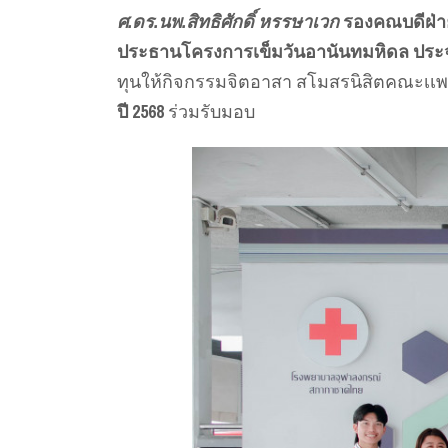
ศ.ดร.นพ.สิทธิศักดิ์ หรรษาเวก
รองคณบดีฝ่า
ประธานโครงการเข็มวันอานันทมหิดล ปร
ทุนให้กิจกรรมจิตอาสา สโมสรนิสิตคณะเเพ
ปี 2568
ร่วมรับมอบ