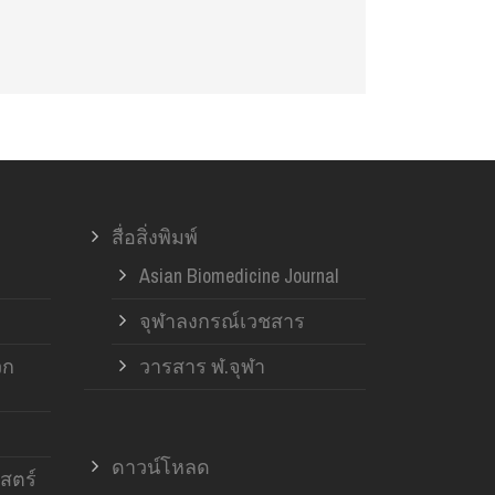
สื่อสิ่งพิมพ์
Asian Biomedicine Journal
จุฬาลงกรณ์เวชสาร
วก
วารสาร ฬ.จุฬา
ดาวน์โหลด
สตร์