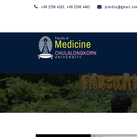
+66 2256 4183, +66 2256 4462
prmdcu@gmail.co