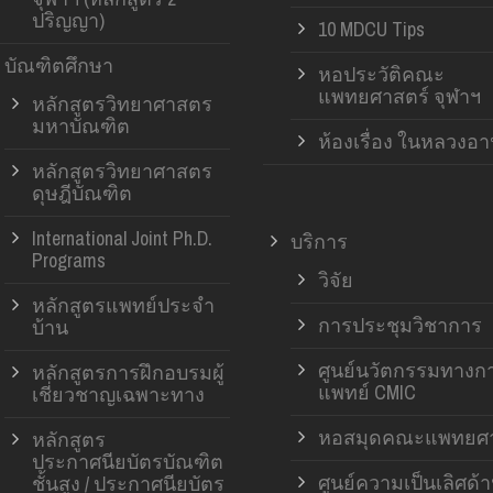
ปริญญา)
10 MDCU Tips
บัณฑิตศึกษา
หอประวัติคณะ
แพทยศาสตร์ จุฬาฯ
หลักสูตรวิทยาศาสตร
มหาบัณฑิต
ห้องเรื่อง ในหลวงอ
หลักสูตรวิทยาศาสตร
ดุษฎีบัณฑิต
International Joint Ph.D.
บริการ
Programs
วิจัย
หลักสูตรแพทย์ประจำ
การประชุมวิชาการ
บ้าน
ศูนย์นวัตกรรมทางก
หลักสูตรการฝึกอบรมผู้
แพทย์ CMIC
เชี่ยวชาญเฉพาะทาง
หอสมุดคณะแพทยศา
หลักสูตร
ประกาศนียบัตรบัณฑิต
ศูนย์ความเป็นเลิศด้
ชั้นสูง / ประกาศนียบัตร