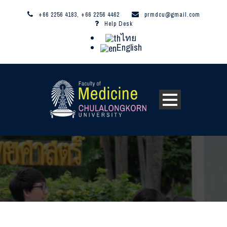
+66 2256 4183, +66 2256 4462
prmdcu@gmail.com
Help Desk
ไทย
English