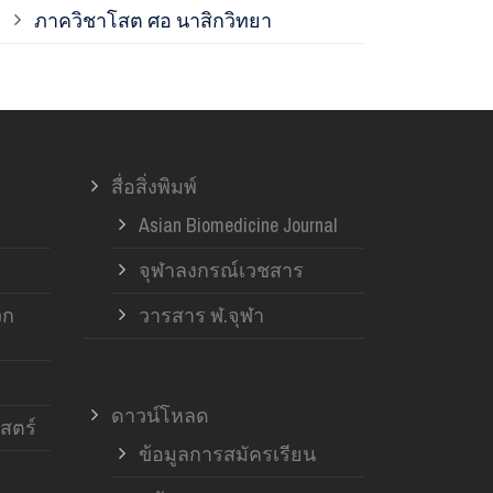
ภาควิชาโสต ศอ นาสิกวิทยา
ภาควิชาออร์โ
ภาควิชาอายุ
สื่อสิ่งพิมพ์
ฝ่ายวิจัย ค
Asian Biomedicine Journal
จุฬาลงกรณ์เวชสาร
วก
วารสาร ฬ.จุฬา
ดาวน์โหลด
สตร์
ข้อมูลการสมัครเรียน