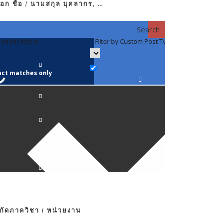
อก ชื่อ / นามสกุล บุคลากร, …
Search
eneric filters
Filter by Custom Post Type
Filter by 
act matches only
คณาจารย์ / 
ภาควิชากาย
ภาควิชากุม
ภาควิชาจักษ
ภาควิชาจิตเ
งกัดภาควิชา / หน่วยงาน