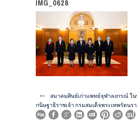
IMG_0628
สมาคมศิษย์เก่าแพทย์จุฬาลงกรณ์ 
กนิษฐาธิราชเจ้า กรมสมเด็จพระเทพรัตนร