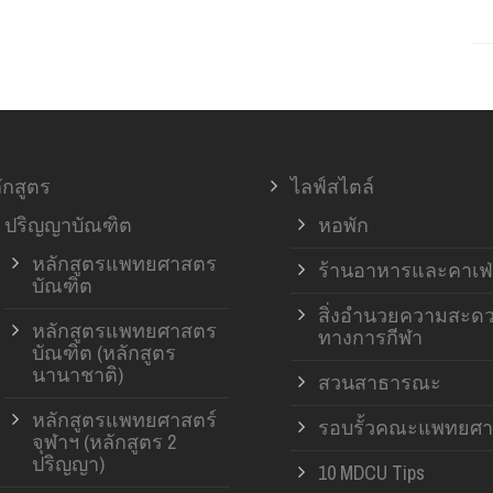
ักสูตร
ไลฟ์สไตล์
ปริญญาบัณฑิต
หอพัก
หลักสูตรแพทยศาสตร
ร้านอาหารและคาเฟ่
บัณฑิต
สิ่งอำนวยความสะด
หลักสูตรแพทยศาสตร
ทางการกีฬา
บัณฑิต (หลักสูตร
นานาชาติ)
สวนสาธารณะ
หลักสูตรแพทยศาสตร์
รอบรั้วคณะแพทยศา
จุฬาฯ (หลักสูตร 2
ปริญญา)
10 MDCU Tips