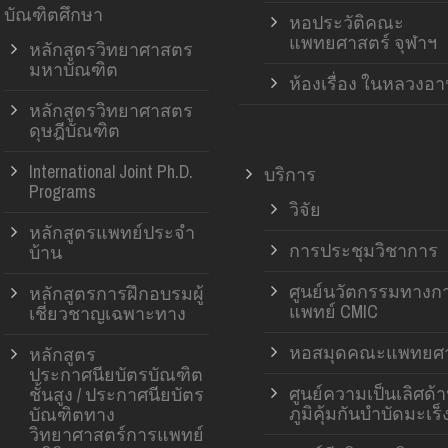
บัณฑิตศึกษา
หอประวัติคณะ
แพทยศาสตร์ จุฬาฯ
หลักสูตรวิทยาศาสตร
มหาบัณฑิต
ห้องเรื่อง ในหลวงอ
หลักสูตรวิทยาศาสตร
ดุษฎีบัณฑิต
International Joint Ph.D.
บริการ
Programs
วิจัย
หลักสูตรแพทย์ประจำ
การประชุมวิชาการ
บ้าน
ศูนย์นวัตกรรมทางก
หลักสูตรการฝึกอบรมผู้
แพทย์ CMIC
เชี่ยวชาญเฉพาะทาง
หอสมุดคณะแพทยศา
หลักสูตร
ประกาศนียบัตรบัณฑิต
ศูนย์ความเป็นเลิศด้
ชั้นสูง / ประกาศนียบัตร
ภูมิคุ้มกันบำบัดมะเร็
บัณฑิตทาง
วิทยาศาสตร์การแพทย์