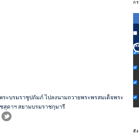
กร
G
Ex
ในพระบรมราชูปถัมภ์ ไปลงนามถวายพระพรสมเด็จพระ
าชสุดาฯ สยามบรมราชกุมารี
สั