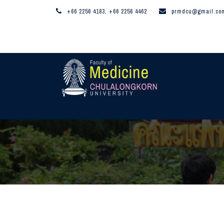
+66 2256 4183, +66 2256 4462
prmdcu@gmail.co