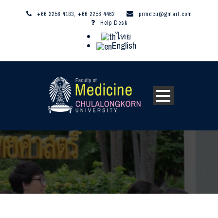
+66 2256 4183, +66 2256 4462
prmdcu@gmail.com
Help Desk
ไทย
English