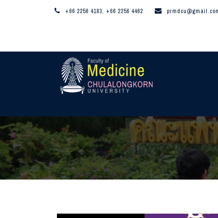
+66 2256 4183, +66 2256 4462
prmdcu@gmail.co