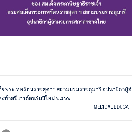
ด็จพระเทพรัตนราชสุดาฯ สยามบรมราชกุมารี อุปนายิกาผ
ท้ายปีเก่าต้อนรับปีใหม่ ๒๕๖๖
MEDICAL EDUCATI