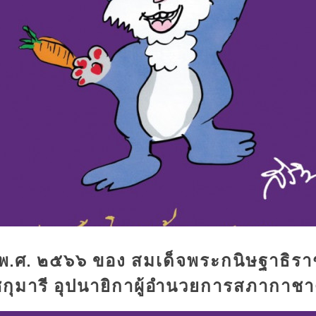
พ.ศ. ๒๕๖๖ ของ สมเด็จพระกนิษฐาธิรา
กุมารี อุปนายิกาผู้อำนวยการสภากาช