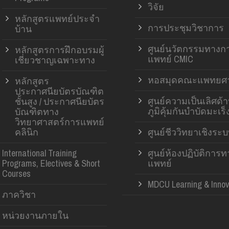
วิจัย
หลักสูตรแพทย์ประจำ
การประชุมวิชาการ
บ้าน
ศูนย์นวัตกรรมทางก
หลักสูตรการฝึกอบรมผู้
แพทย์ CMIC
เชี่ยวชาญเฉพาะทาง
หอสมุดคณะแพทยศา
หลักสูตร
ประกาศนียบัตรบัณฑิต
ศูนย์ความเป็นเลิศด้
ชั้นสูง / ประกาศนียบัตร
ภูมิคุ้มกันบำบัดมะเร็
บัณฑิตทาง
วิทยาศาสตร์การแพทย์
คลินิก
ศูนย์ชีววิทยาเชิงระ
International Training
ศูนย์ห้องปฏิบัติการ
Programs, Electives & Short
แพทย์
Courses
MDCU Learning & Innov
ภาควิชา
หน่วยงานภายใน