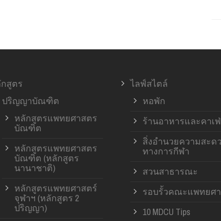
ักสูตร
ไลฟ์สไตล์
ปริญญาบัณฑิต
หอพัก
หลักสูตรแพทยศาสตร
ร้านอาหารและคาเฟ่
บัณฑิต
สิ่งอำนวยความสะด
หลักสูตรแพทยศาสตร
ทางการกีฬา
บัณฑิต (หลักสูตร
นานาชาติ)
สวนสาธารณะ
หลักสูตรแพทยศาสตร์
รอบรั้วคณะแพทยศา
จุฬาฯ (หลักสูตร 2
ปริญญา)
10 MDCU Tips