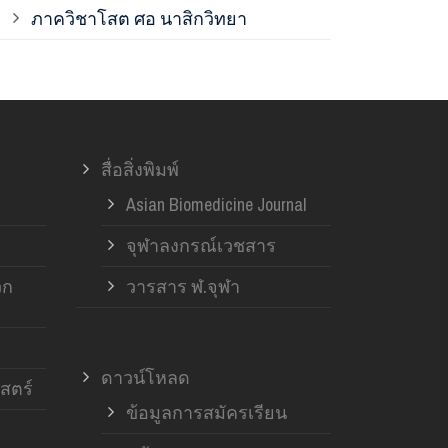
ภาควิชาโสต ศอ นาสิกวิทยา
ภาควิชาออร์โ
ภาควิชาอายุ
สื่อสิ่งพิมพ์
ฝ่ายวิจัย ค
Asian Biomedicine Journal
จุฬาลงกรณ์เวชสาร
วก
วารสาร ฬ.จุฬา
ดาวน์โหลด
สตร์
ข้อมูลการสมัครเรียน