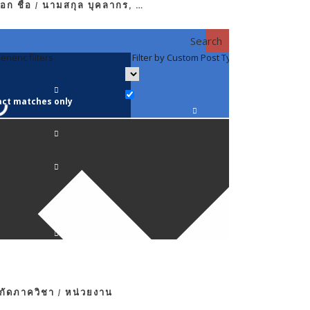
อก ชื่อ / นามสกุล บุคลากร, …
Search
eneric filters
Filter by Custom Post Type
Filter by 
act matches only
คณาจารย์ / 
ภาควิชากาย
ภาควิชากุม
ภาควิชาจักษ
ภาควิชาจิตเ
งกัดภาควิชา / หน่วยงาน