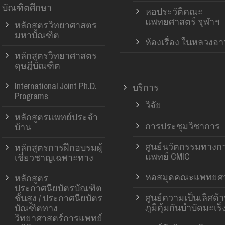
บัณฑิตศึกษา
หอประวัติคณะ
แพทยศาสตร์ จุฬาฯ
หลักสูตรวิทยาศาสตร
มหาบัณฑิต
ห้องเรื่อง ในหลวงอ
หลักสูตรวิทยาศาสตร
ดุษฎีบัณฑิต
International Joint Ph.D.
บริการ
Programs
วิจัย
หลักสูตรแพทย์ประจำ
การประชุมวิชาการ
บ้าน
ศูนย์นวัตกรรมทางก
หลักสูตรการฝึกอบรมผู้
แพทย์ CMIC
เชี่ยวชาญเฉพาะทาง
หอสมุดคณะแพทยศา
หลักสูตร
ประกาศนียบัตรบัณฑิต
ศูนย์ความเป็นเลิศด้
ชั้นสูง / ประกาศนียบัตร
ภูมิคุ้มกันบำบัดมะเร็
บัณฑิตทาง
วิทยาศาสตร์การแพทย์