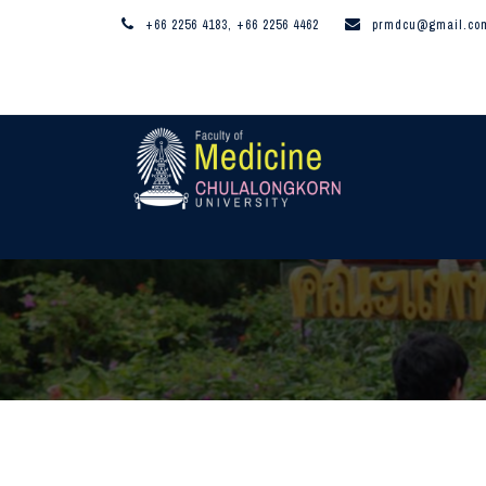
+66 2256 4183, +66 2256 4462
prmdcu@gmail.co