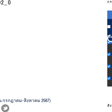
02_0
กร
G
Ex
ือน กรกฎาคม-สิงหาคม 2567)
สั