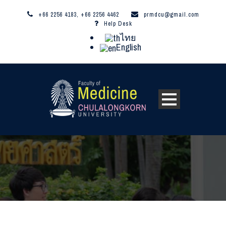
+66 2256 4183, +66 2256 4462
prmdcu@gmail.com
Help Desk
ไทย
English