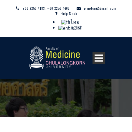
+66 2256 4183, +66 2256 4462
prmdcu@gmail.com
Help Desk
ไทย
English