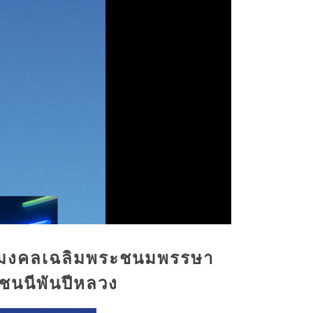
หามงคลเฉลิมพระชนมพรรษา
ชชนนีพันปีหลวง