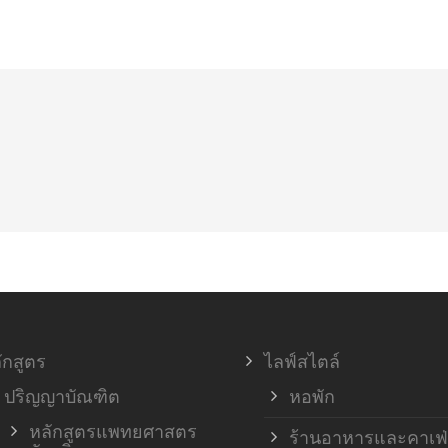
ักสูตร
ไลฟ์สไตล์
ปริญญาบัณฑิต
หอพัก
หลักสูตรแพทยศาสตร
ร้านอาหารและคาเฟ่