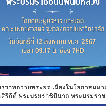
ศียรวาทถวายพระพร เนื่องในโอกาสม
สิริกิติ์ พระบรมราชินีนาถ พระบรมรา