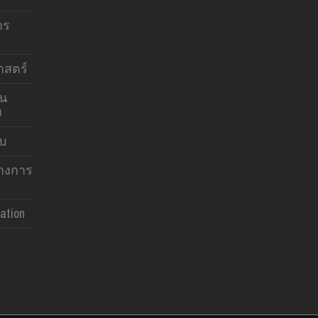
าร
สตร์
าน
ง
บบ
ทางการ
ation