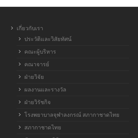
ภาค
เกี่ยวกับเรา
ฝ่า
ประวัติและวิสัยทัศน์
คณะผู้บริหาร
คณาจารย์
ฝ่ายวิจัย
ผลงานและรางวัล
ฝ่ายวิรัชกิจ
โรงพยาบาลจุฬาลงกรณ์ สภากาชาดไทย
สภากาชาดไทย