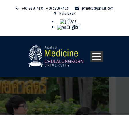
+66 2256 4183, +66 2256 4462
prmdcu@gmail.com
Help Desk
ไทย
English