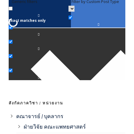
Generic filters
Filter by Custom Post Type
F
Exact matches only
คณา
ภาค
ภาค
ภาค
ภาค
สังกัดภาควิชา / หน่วยงาน
ภาค
คณาจารย์ / บุคลากร
ฝ่ายวิจัย คณะแพทยศาสตร์
ภาค