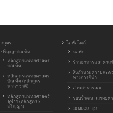
ักสูตร
ไลฟ์สไตล์
ปริญญาบัณฑิต
หอพัก
หลักสูตรแพทยศาสตร
ร้านอาหารและคาเฟ่
บัณฑิต
สิ่งอำนวยความสะด
หลักสูตรแพทยศาสตร
ทางการกีฬา
บัณฑิต (หลักสูตร
นานาชาติ)
สวนสาธารณะ
หลักสูตรแพทยศาสตร์
รอบรั้วคณะแพทยศา
จุฬาฯ (หลักสูตร 2
ปริญญา)
10 MDCU Tips