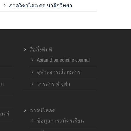
ภาควิชาโสต ศอ นาสิกวิทยา
ภาควิชาออร์โ
ภาควิชาอายุ
สื่อสิ่งพิมพ์
ฝ่ายวิจัย ค
Asian Biomedicine Journal
จุฬาลงกรณ์เวชสาร
วก
วารสาร ฬ.จุฬา
ดาวน์โหลด
สตร์
ข้อมูลการสมัครเรียน