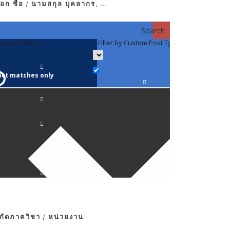
อก ชื่อ / นามสกุล บุคลากร, …
Search
eneric filters
Filter by Custom Post Type
Filter by 
act matches only
คณาจารย์ / 
ภาควิชากาย
ภาควิชากุม
ภาควิชาจักษ
ภาควิชาจิตเ
งกัดภาควิชา / หน่วยงาน