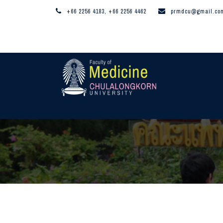
+66 2256 4183, +66 2256 4462
prmdcu@gmail.co