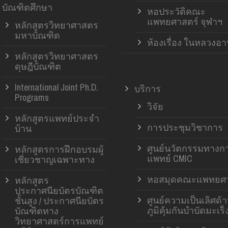
บัณฑิตศึกษา
หอประวัติคณะ
แพทยศาสตร์ จุฬาฯ
หลักสูตรวิทยาศาสตร
มหาบัณฑิต
ห้องเรื่อง ในหลวงอ
หลักสูตรวิทยาศาสตร
ดุษฎีบัณฑิต
International Joint Ph.D.
บริการ
Programs
วิจัย
หลักสูตรแพทย์ประจำ
การประชุมวิชาการ
บ้าน
ศูนย์นวัตกรรมทางก
หลักสูตรการฝึกอบรมผู้
แพทย์ CMIC
เชี่ยวชาญเฉพาะทาง
หอสมุดคณะแพทยศา
หลักสูตร
ประกาศนียบัตรบัณฑิต
ศูนย์ความเป็นเลิศด้
ชั้นสูง / ประกาศนียบัตร
ภูมิคุ้มกันบำบัดมะเร็
บัณฑิตทาง
วิทยาศาสตร์การแพทย์