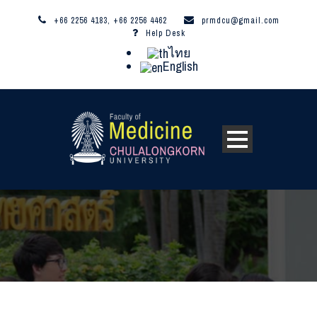
+66 2256 4183, +66 2256 4462
prmdcu@gmail.com
Help Desk
ไทย
English