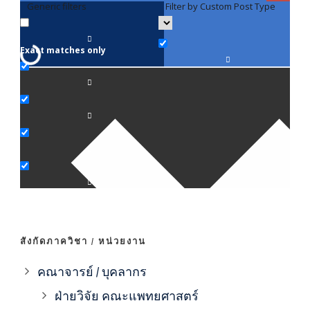
Generic filters
Filter by Custom Post Type
F
Exact matches only
คณา
ภาค
ภาค
ภาค
ภาค
สังกัดภาควิชา / หน่วยงาน
ภาค
คณาจารย์ / บุคลากร
ฝ่ายวิจัย คณะแพทยศาสตร์