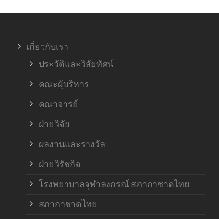
ภาค
เกี่ยวกับเรา
ฝ่า
ประวัติและวิสัยทัศน์
คณะผู้บริหาร
คณาจารย์
ฝ่ายวิจัย
ผลงานและรางวัล
ฝ่ายวิรัชกิจ
โรงพยาบาลจุฬาลงกรณ์ สภากาชาดไทย
สภากาชาดไทย