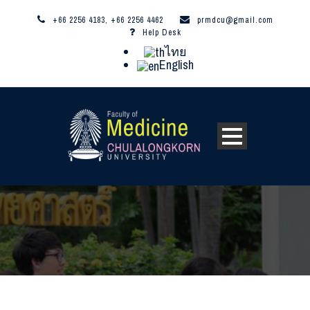
+66 2256 4183, +66 2256 4462
prmdcu@gmail.com
Help Desk
ไทย
English