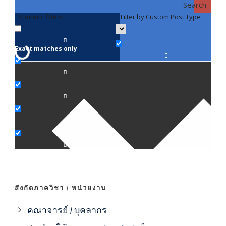
Search
Generic filters
Filter by Custom Post Type
F
Exact matches only
คณา
ภาค
ภาค
ภาค
ภาค
สังกัดภาควิชา / หน่วยงาน
ภาค
คณาจารย์ / บุคลากร