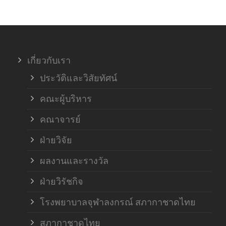
ภาค
ภาค
เกี่ยวกับเรา
ฝ่า
ประวัติและวิสัยทัศน์
คณะผู้บริหาร
คณาจารย์
ฝ่ายวิจัย
ผลงานและรางวัล
ฝ่ายวิรัชกิจ
โรงพยาบาลจุฬาลงกรณ์ สภากาชาดไทย
สภากาชาดไทย