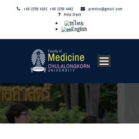
+66 2256 4183, +66 2256 4462
prmdcu@gmail.com
Help Desk
ไทย
English