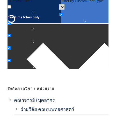
Generic filters
Filter by Custom Post Type
F
Exact matches only
คณา
ภาค
ภาค
ภาค
ภาค
สังกัดภาควิชา / หน่วยงาน
ภาค
คณาจารย์ / บุคลากร
ฝ่ายวิจัย คณะแพทยศาสตร์
ภาค