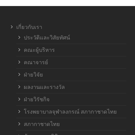
ภาค
เกี่ยวกับเรา
ฝ่า
ประวัติและวิสัยทัศน์
คณะผู้บริหาร
คณาจารย์
ฝ่ายวิจัย
ผลงานและรางวัล
ฝ่ายวิรัชกิจ
โรงพยาบาลจุฬาลงกรณ์ สภากาชาดไทย
สภากาชาดไทย