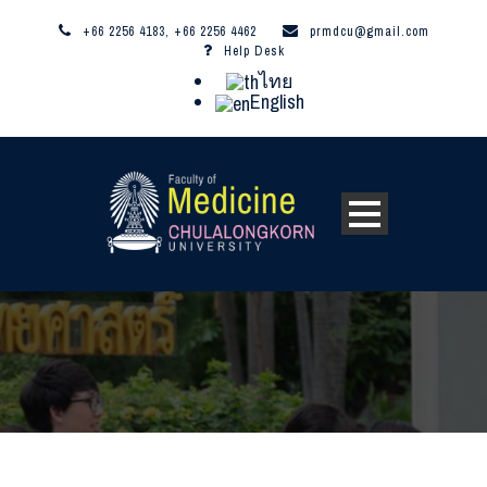
+66 2256 4183, +66 2256 4462
prmdcu@gmail.com
Help Desk
ไทย
English