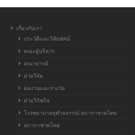
ภาค
เกี่ยวกับเรา
ฝ่า
ประวัติและวิสัยทัศน์
คณะผู้บริหาร
คณาจารย์
ฝ่ายวิจัย
ผลงานและรางวัล
ฝ่ายวิรัชกิจ
โรงพยาบาลจุฬาลงกรณ์ สภากาชาดไทย
สภากาชาดไทย