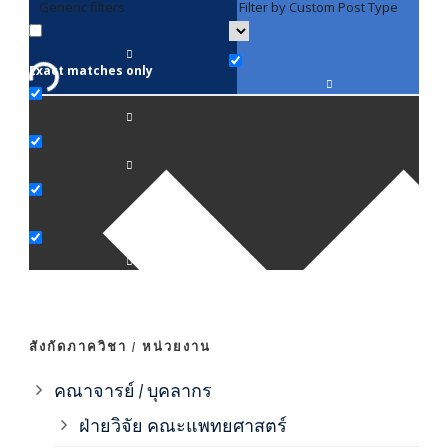
Generic filters
Filter by Custom Post Type
F
Exact matches only
คณา
ภาค
ภาค
ภาค
ภาค
สังกัดภาควิชา / หน่วยงาน
ภาค
คณาจารย์ / บุคลากร
ฝ่ายวิจัย คณะแพทยศาสตร์